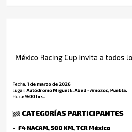
Saltar
al
comienzo
de
la
galería
de
imágenes
México Racing Cup invita a todos lo
Fecha:
1 de marzo de 2026
Lugar:
Autódromo Miguel E. Abed - Amozoc, Puebla.
Hora:
9:00 hrs.
CATEGORÍAS PARTICIPANTES
F4 NACAM, 500 KM, TCR México