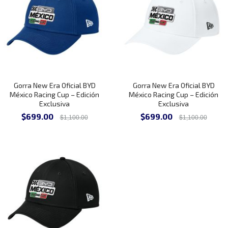
Gorra New Era Oficial BYD
Gorra New Era Oficial BYD
México Racing Cup – Edición
México Racing Cup – Edición
Exclusiva
Exclusiva
Precio
Precio
$699.00
$699.00
$1,100.00
$1,100.00
especial
especial